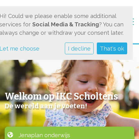
Hi! Could we please enable some additional
Togg
services for
Social Media & Tracking
? You can
always change or withdraw your consent later.
Let me choose
I decline
That's ok
Welkom op IKC Scholtens
De wereld aan je voeten!
Jenaplan onderwijs