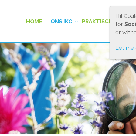
Hi! Cou
HOME
ONS IKC
PRAKTISCHE INFO
for
Soci
or with
Let me