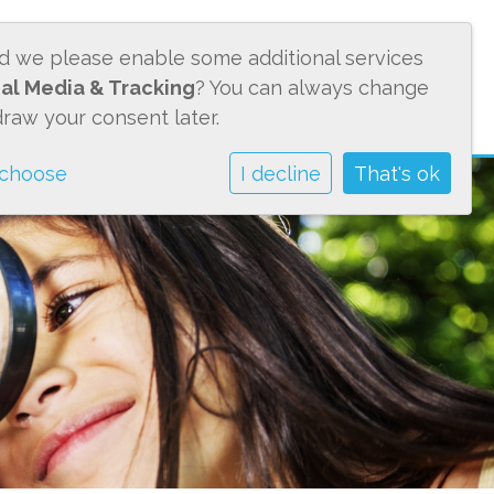
ld we please enable some additional services
OUDERS
CONTACT
BMS
al Media & Tracking
? You can always change
draw your consent later.
 choose
I decline
That's ok