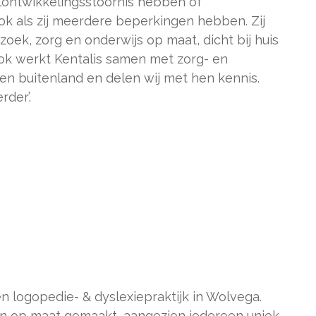
lontwikkelingsstoornis hebben of
ook als zij meerdere beperkingen hebben. Zij
zoek, zorg en onderwijs op maat, dicht bij huis
Ook werkt Kentalis samen met zorg- en
 en buitenland en delen wij met hen kennis.
der’.
n logopedie- & dyslexiepraktijk in Wolvega.
n op maat gemaakt, aangezien iedereen uniek